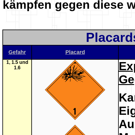
kämpfen gegen diese wi
Placard
Gefahr
Placard
1, 1.5 und
E
1.6
Ge
K
E
A