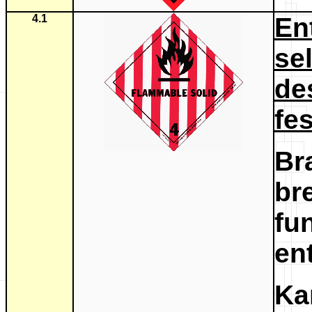
4.1
E
se
de
fes
Br
br
f
en
Ka