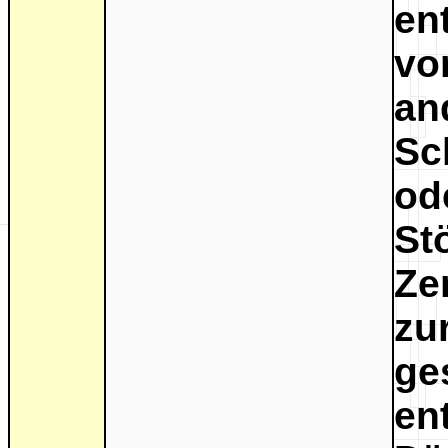
en
vo
an
Sc
od
S
Ze
ge
e