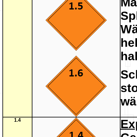
Ma
Sp
Wä
he
ha
Sc
st
wä
1.4
E