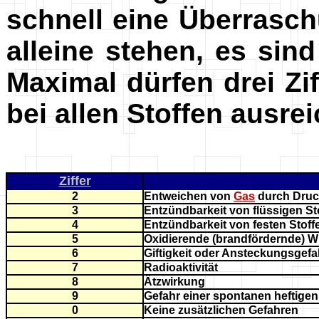
schnell eine Überraschu
alleine stehen, es sin
Maximal dürfen drei Zi
bei allen Stoffen ausrei
Ziffer
2
Entweichen von
Gas
durch Druc
3
Entzündbarkeit von flüssigen S
4
Entzündbarkeit von festen Stoff
5
Oxidierende (brandfördernde) W
6
Giftigkeit oder Ansteckungsgefa
7
Radioaktivität
8
Ätzwirkung
9
Gefahr einer spontanen heftigen
0
Keine zusätzlichen Gefahren