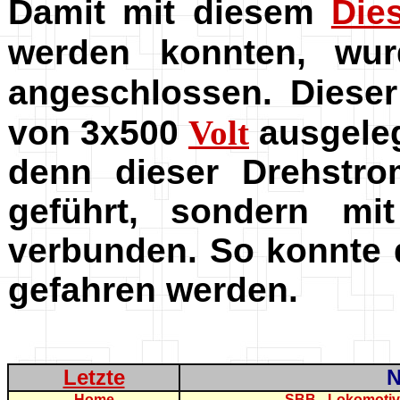
Damit mit diesem
Die
werden konnten, w
angeschlossen. Diese
von 3x500
Volt
ausgeleg
denn dieser Drehstro
geführt, sondern m
verbunden. So konnte
gefahren werden.
Letzte
N
Home
SBB - Lokomoti