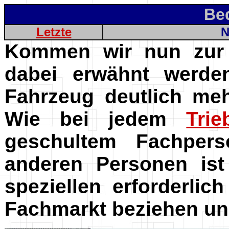
Be
Letzte
N
Kommen wir nun zur
dabei erwähnt werde
Fahrzeug deutlich meh
Wie bei jedem
Trie
geschultem Fachpers
anderen Personen ist
speziellen erforderli
Fachmarkt beziehen und