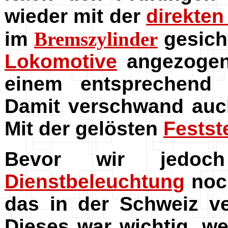
wieder mit der
direkte
im
Bremszylinder
gesich
Lokomotive
angezoge
einem entsprechend g
Damit verschwand auch
Mit der gelösten
Festst
Bevor wir jedoc
Dienstbeleuchtung
noch
das in der Schweiz v
Dieses war wichtig, w