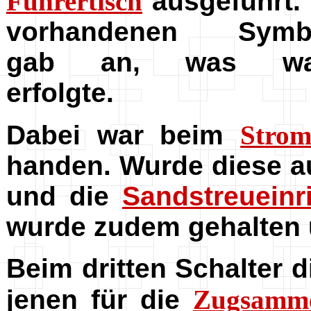
Führertisch
ausgeführt. 
vorhandenen Symb
gab an, was wa
erfolgte.
Dabei war beim
Stro
handen. Wurde diese au
und die
Sandstreueinr
wurde zudem gehalten u
Beim dritten Schalter 
jenen für die
Zugsamme